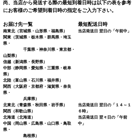
尚、当店から発送する際の最短到着日時は以下の表を参考
にお客様のご希望到着日時の指定をご入力下さい。
お届け先一覧
最短配送日時
南東北
（宮城県・山形県・福島県）
当店発送日 翌日の「午前中」
関東
（茨城県・栃木県・群馬県・埼玉
県・
千葉県・神奈川県・東京都・
山梨県）
信越
（新潟県・長野県）
中部
（静岡県・愛知県・三重県・岐阜
県）
北陸
（富山県・石川県・福井県）
関西
（大阪府・京都府・滋賀県・奈良
県・
兵庫県）
北東北
（青森県・秋田県・岩手県）
当店発送日 翌日の「１４～１
関西
（和歌山県）
６時」
北海道
（北海道）
当店発送日 翌々日の「午前
中国
（岡山県・広島県・山口県・鳥取
中」
県・
島根県）