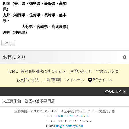
四国
（香川県・徳島県・愛媛県・高知
県）
九州（福岡県・佐賀県・長崎県・熊本
県・
大分県・宮崎県・鹿児島県）
沖縄
（沖縄県）
戻る
お気に入り
HOME
特定商取引法に基づく表示
お問い合わせ
営業カレンダー
お支払い方法
ご利用環境
マイページ
PCサイトへ
PAGE UP
栄屋菓子舗 餅屋の通販専門店
店舗情報：〒３６３−００１５ 埼玉県桶川市南１−７−１ 栄屋菓子舗
ＴＥＬ
０４８−７７１−１２２２
ＦＡＸ ０４８−７７１−１２２２
E-mail
info@e-sakaeya.net