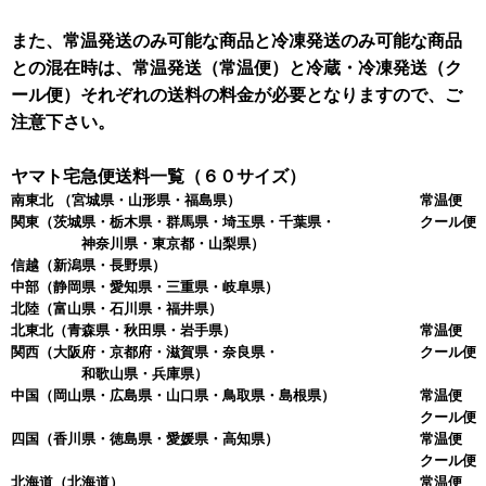
また、常温発送のみ可能な商品と冷凍発送のみ可能な商品
との混在時は、常温発送（常温便）と冷蔵・冷凍発送（ク
ール便）それぞれの送料の料金が必要となりますので、ご
注意下さい。
ヤマト宅急便送料一覧（６０サイズ）
南東北
（宮城県・山形県・福島県）
常温便 
関東
（茨城県・栃木県・群馬県・埼玉県・千葉県・
クール便 
神奈川県・東京都・山梨県）
信越
（新潟県・長野県）
中部
（静岡県・愛知県・三重県・岐阜県）
北陸
（富山県・石川県・福井県）
北東北
（青森県・秋田県・岩手県）
常温便 
関西
（大阪府・京都府・滋賀県・奈良県・
クール便 
和歌山県・兵庫県）
中国
（岡山県・広島県・山口県・鳥取県・島根県）
常温便 
クール便 
四国
（香川県・徳島県・愛媛県・高知県）
常温便 
クール便 
北海道
（北海道）
常温便 