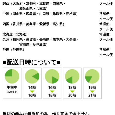
関西
（大阪府・京都府・滋賀県・奈良県・
クール便 
和歌山県・兵庫県）
中国
（岡山県・広島県・山口県・鳥取県・島根県）
常温便 
クール便 
四国
（香川県・徳島県・愛媛県・高知県）
常温便 
クール便 
北海道
（北海道）
常温便 
九州
（福岡県・佐賀県・長崎県・熊本県・大分県・
クール便 
宮崎県・鹿児島県）
沖縄
（沖縄県）
常温便 
クール便 
■配送日時について■
当店の商品は無添加の為、作り置きできません。