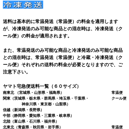
送料は基本的に常温発送（常温便）の料金を適用します
が、冷凍発送のみ可能な商品との混在時は、冷凍発送（ク
ール便）の料金が適用されます。
また、常温発送のみ可能な商品と冷凍発送のみ可能な商品
との混在時は、常温発送（常温便）と冷蔵・冷凍発送（ク
ール便）それぞれの送料の料金が必要となりますので、ご
注意下さい。
ヤマト宅急便送料一覧（６０サイズ）
南東北
（宮城県・山形県・福島県）
常温便 
関東
（茨城県・栃木県・群馬県・埼玉県・千葉県・
クール便 
神奈川県・東京都・山梨県）
信越
（新潟県・長野県）
中部
（静岡県・愛知県・三重県・岐阜県）
北陸
（富山県・石川県・福井県）
北東北
（青森県・秋田県・岩手県）
常温便 