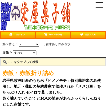
togg
navi
並べ替え：
在庫ありのみ表示
赤飯 >
ここをタップして検索
赤飯・赤飯折り詰め
岩手県紫波町産のもち米「ヒメノモチ」特別栽培米のみ使
用し、地元・蓮田の契約農家で収穫された「ささげ豆」を
たっぷり入れ セイロで蒸しました。
良く噛んでいただくとお米の甘みがあるふっくらしんねり
とした赤飯です。