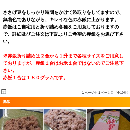
ささげ豆をしっかり時間をかけて渋取りをしてますので、
無着色でありながら、キレイな色の赤飯に上がります。
赤飯はご自宅用と折り詰め各種をご用意しておりますの
で、詳細及びご注文は下記よりご希望の赤飯をお選び下さ
い。
※赤飯折り詰めは２合から１升まで各種サイズをご用意し
ておりますが、赤飯１合はお米１合ではないのでご注意下
さい。
赤飯１合は１８０グラムです。
1
ページ中
1
ページ目（全10件）
赤飯