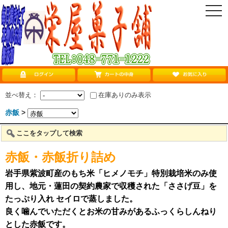
togg
navi
並べ替え：
在庫ありのみ表示
赤飯
>
ここをタップして検索
赤飯・赤飯折り詰め
岩手県紫波町産のもち米「ヒメノモチ」特別栽培米のみ使
用し、地元・蓮田の契約農家で収穫された「ささげ豆」を
たっぷり入れ セイロで蒸しました。
良く噛んでいただくとお米の甘みがあるふっくらしんねり
とした赤飯です。