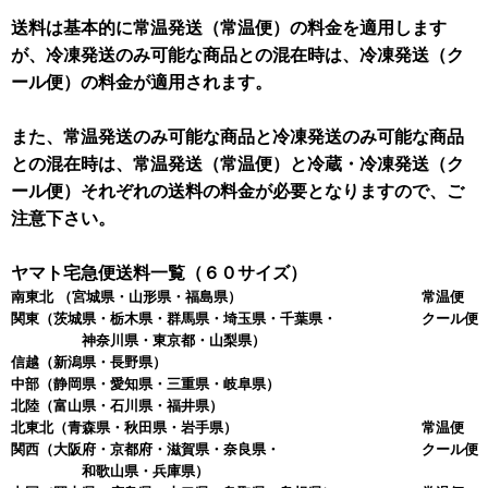
送料は基本的に常温発送（常温便）の料金を適用します
が、冷凍発送のみ可能な商品との混在時は、冷凍発送（ク
ール便）の料金が適用されます。
また、常温発送のみ可能な商品と冷凍発送のみ可能な商品
との混在時は、常温発送（常温便）と冷蔵・冷凍発送（ク
ール便）それぞれの送料の料金が必要となりますので、ご
注意下さい。
ヤマト宅急便送料一覧（６０サイズ）
南東北
（宮城県・山形県・福島県）
常温便 
関東
（茨城県・栃木県・群馬県・埼玉県・千葉県・
クール便 
神奈川県・東京都・山梨県）
信越
（新潟県・長野県）
中部
（静岡県・愛知県・三重県・岐阜県）
北陸
（富山県・石川県・福井県）
北東北
（青森県・秋田県・岩手県）
常温便 
関西
（大阪府・京都府・滋賀県・奈良県・
クール便 
和歌山県・兵庫県）