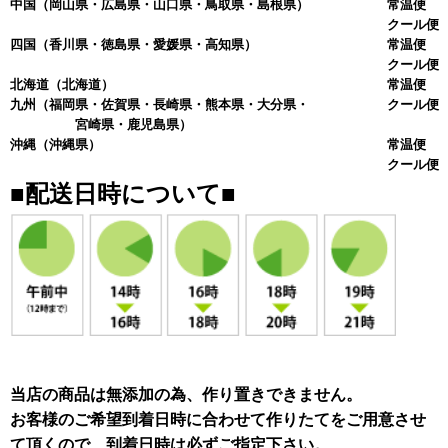
中国
（岡山県・広島県・山口県・鳥取県・島根県）
常温便 
クール便 
四国
（香川県・徳島県・愛媛県・高知県）
常温便 
クール便 
北海道
（北海道）
常温便 
九州
（福岡県・佐賀県・長崎県・熊本県・大分県・
クール便 
宮崎県・鹿児島県）
沖縄
（沖縄県）
常温便 
クール便 
■配送日時について■
当店の商品は無添加の為、作り置きできません。
お客様のご希望到着日時に合わせて作りたてをご用意させ
て頂くので、到着日時は必ずご指定下さい。