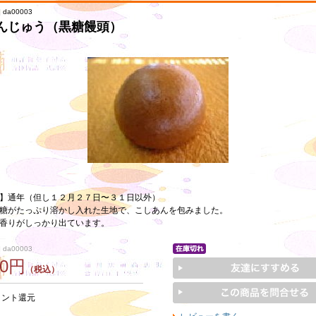
 da00003
んじゅう（黒糖饅頭）
】通年（但し１２月２７日〜３１日以外）
糖がたっぷり溶かし入れた生地で、こしあんを包みました。
香りがしっかり出ています。
 da00003
20円
（税込）
イント還元