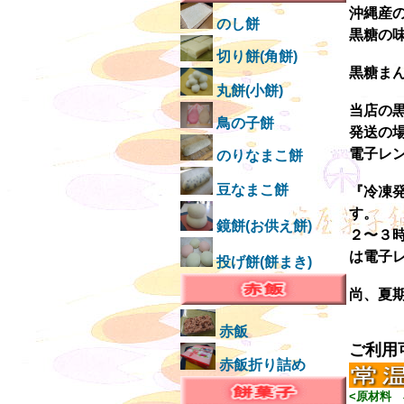
沖縄産
のし餅
黒糖の
切り餅(角餅)
黒糖ま
丸餅(小餅)
当店の
鳥の子餅
発送の
電子レ
のりなまこ餅
豆なまこ餅
『冷凍
す。
鏡餅(お供え餅)
２〜３
は電子
投げ餅(餅まき)
尚、夏
赤飯
ご利用
赤飯折り詰め
<原材料