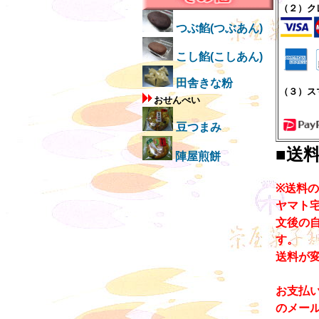
（２）ク
つぶ餡(つぶあん)
こし餡(こしあん)
田舎きな粉
（３）ス
おせんべい
豆つまみ
■送
陣屋煎餅
※送料
ヤマト
文後の
す。
送料が
お支払
のメー