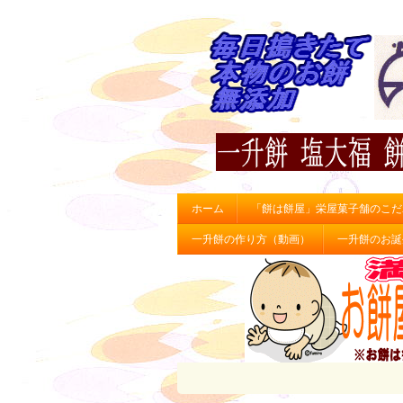
ホーム
「餅は餅屋」栄屋菓子舗のこだ
一升餅の作り方（動画）
一升餅のお誕