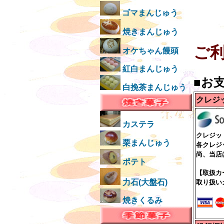
ゴマまんじゅう
焼きまんじゅう
ご
オケちゃん饅頭
紅白まんじゅう
■お
白挽茶まんじゅう
クレジ
カステラ
クレジッ
栗まんじゅう
各クレジ
尚、当店
ポテト
【取扱カ
力石(大盤石)
取り扱い
焼きくるみ