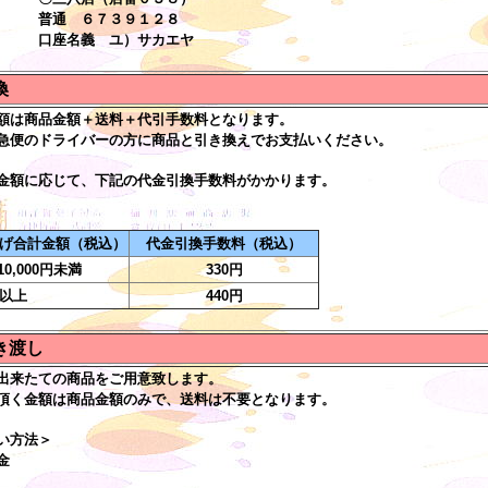
 ６７３９１２８
名義 ユ）サカエヤ
換
額は商品金額＋送料＋代引手数料となります。
急便のドライバーの方に商品と引き換えでお支払いください。
金額に応じて、下記の代金引換手数料がかかります。
げ合計金額（税込）
代金引換手数料（税込）
10,000円未満
330円
円以上
440円
き渡し
出来たての商品をご用意致します。
頂く金額は商品金額のみで、送料は不要となります。
い方法＞
金