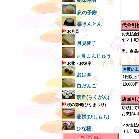
黄味時雨
普通
口座
亥の子餅
栗きんとん
代金引
お月見
お支払金
ヤマト宅
月見団子
尚、商品
月見まんじゅう
お盆・お彼岸
お買い上
おはぎ
1円以上 
10,000
白だんご
落雁(らくがん)
店頭引
桃の節句(ひなまつり)
店頭にて
お支払い
菱餅(ひしもち)
＜お支払
ひな桜
（１）現