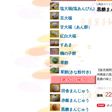
[ 商品コード ]
塩大福(塩あんびん)
黒糖ま
豆大福
甘大福（あん餅）
紅白大福
すあま
鶴の子餅
草餅
【販売期間
草餅(きな粉付き)
沖縄産の黒
黒糖の味と
[ 商品コード ]
田舎まんじゅう
2
価格
赤飯まんじゅう
ポ
黒糖まんじゅう