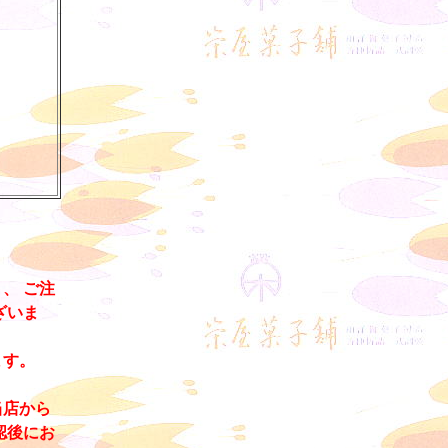
、 ご注
ざいま
ます。
当店から
認後にお