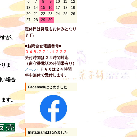
6
7
8
9
10
11
12
。
13
14
15
16
17
18
19
20
21
22
23
24
25
26
27
28
29
30
定休日は発送もお休みとなり
ます。
ですが、
■お問合せ電話番号■
０４８-７７１-１２２２
受付時間は２４時間対応
（留守番電話の時間帯有り）
なりま
・ＦＡＸは２４時間
メール
年中無休で受付します。
固い場合
Facebookはじめました
きます。
Instagramはじめました