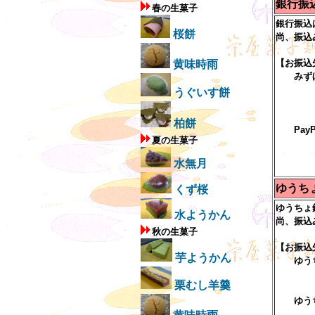
銀行振
春の生菓子
銀行振込
桜餅
尚、振込
【お振込
黄味時雨
みずほ
桶川
うぐいす餅
普通
口座
柏餅
PayP
夏の生菓子
店番
口座
水無月
ゆうち
くず桜
ゆうちょ
水ようかん
尚、振込
秋の生菓子
【お振込
芋ようかん
ゆうち
記号１
栗むし羊羹
口座
ゆうち
〇三