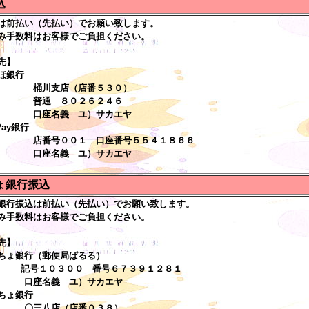
込
は前払い（先払い）でお願い致します。
み手数料はお客様でご負担ください。
先】
銀行
支店（店番５３０）
 ８０２６２４６
名義 ユ）サカエヤ
ay銀行
号００１ 口座番号５５４１８６６
名義 ユ）サカエヤ
ょ銀行振込
銀行振込は前払い（先払い）でお願い致します。
み手数料はお客様でご負担ください。
先】
ょ銀行（郵便局ぱるる）
０３００ 番号６７３９１２８１
名義 ユ）サカエヤ
ょ銀行
八店（店番０３８）