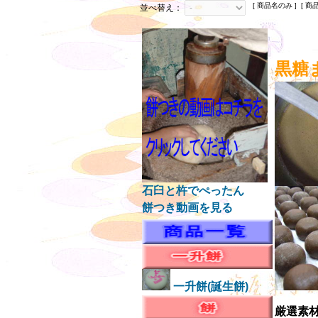
[ 商品名のみ ] [ 商
並べ替え：
黒糖
石臼と杵でぺったん
餅つき動画を見る
一升餅(誕生餅)
厳選素