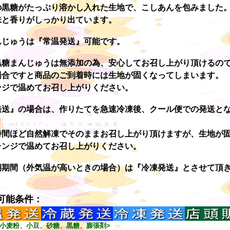
の黒糖がたっぷり溶かし入れた生地で、こしあんを包みました
味と香りがしっかり出ています。
んじゅうは『常温発送』可能です。
黒糖まんじゅうは無添加の為、安心してお召し上がり頂けるの
場合ですと商品のご到着時には生地が固くなってしまいます。
ンジで温めてお召し上がりください。
発送』の場合は、作りたてを急速冷凍後、クール便での発送と
時間ほど自然解凍でそのままお召し上がり頂けますが、生地が
レンジで温めてお召し上がりください。
期期間（外気温が高いときの場合）は『冷凍発送』とさせて頂
可能条件：
 小麦粉、小豆、砂糖、黒糖、膨張剤>