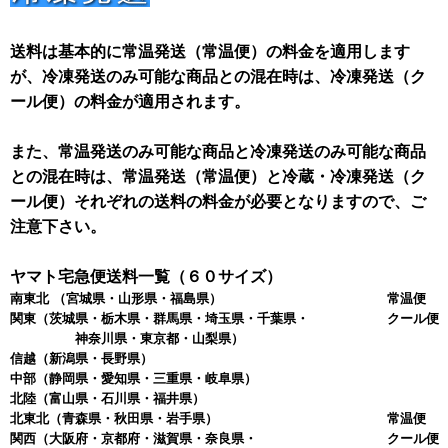
送料は基本的に常温発送（常温便）の料金を適用します
が、冷凍発送のみ可能な商品との混在時は、冷凍発送（ク
ール便）の料金が適用されます。
また、常温発送のみ可能な商品と冷凍発送のみ可能な商品
との混在時は、常温発送（常温便）と冷蔵・冷凍発送（ク
ール便）それぞれの送料の料金が必要となりますので、ご
注意下さい。
ヤマト宅急便送料一覧（６０サイズ）
南東北
（宮城県・山形県・福島県）
常温便 
関東
（茨城県・栃木県・群馬県・埼玉県・千葉県・
クール便 
神奈川県・東京都・山梨県）
信越
（新潟県・長野県）
中部
（静岡県・愛知県・三重県・岐阜県）
北陸
（富山県・石川県・福井県）
北東北
（青森県・秋田県・岩手県）
常温便 
関西
（大阪府・京都府・滋賀県・奈良県・
クール便 