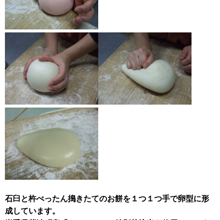
石臼と杵ぺったん搗きたてのお餅を１つ１つ手で卵型に形
成しています。