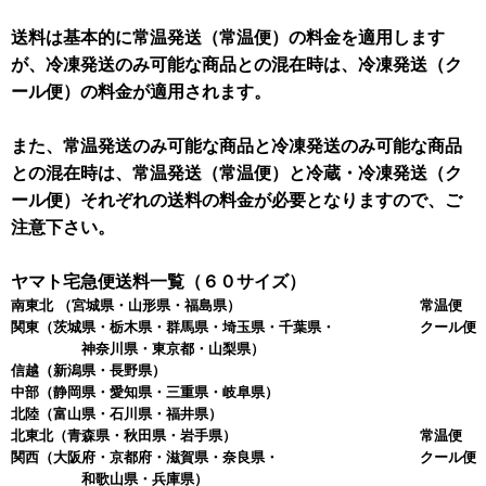
送料は基本的に常温発送（常温便）の料金を適用します
が、冷凍発送のみ可能な商品との混在時は、冷凍発送（ク
ール便）の料金が適用されます。
また、常温発送のみ可能な商品と冷凍発送のみ可能な商品
との混在時は、常温発送（常温便）と冷蔵・冷凍発送（ク
ール便）それぞれの送料の料金が必要となりますので、ご
注意下さい。
ヤマト宅急便送料一覧（６０サイズ）
南東北
（宮城県・山形県・福島県）
常温便 
関東
（茨城県・栃木県・群馬県・埼玉県・千葉県・
クール便 
神奈川県・東京都・山梨県）
信越
（新潟県・長野県）
中部
（静岡県・愛知県・三重県・岐阜県）
北陸
（富山県・石川県・福井県）
北東北
（青森県・秋田県・岩手県）
常温便 
関西
（大阪府・京都府・滋賀県・奈良県・
クール便 
和歌山県・兵庫県）