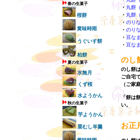
春の生菓子
・
丸餅
・
丸餅
桜餅
・
のり
黄味時雨
・
のり
・
豆な
うぐいす餅
・
豆な
柏餅
のし
夏の生菓子
のし餅
水無月
ご自宅
くず桜
（ご家
水ようかん
「餅は
秋の生菓子
い。
芋ようかん
お正
栗むし羊羹