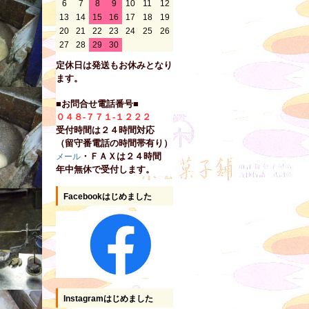
6
7
8
9
10
11
12
13
14
15
16
17
18
19
20
21
22
23
24
25
26
27
28
29
30
定休日は発送もお休みとなり
ます。
■お問合せ電話番号■
０４８-７７１-１２２２
受付時間は２４時間対応
（留守番電話の時間帯有り）
・ＦＡＸは２４時間
メール
年中無休で受付します。
Facebookはじめました
Instagramはじめました