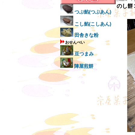
のし餅
つぶ餡(つぶあん)
こし餡(こしあん)
田舎きな粉
おせんべい
豆つまみ
陣屋煎餅