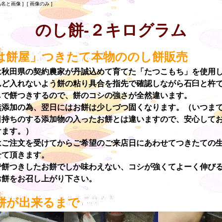
品名と画像 ] [ 画像のみ ]
のし餅-２キログラム
は餅屋」つきたて本物ののし餅販売
は秋田県の契約農家が丹誠込めて育てた「たつこもち」を使用
んど入れないよう餅の粘り具合を指先で確認しながら石臼と杵
しで餅つきするので、餅のコシの強さが全然違います。
無添加の為、翌日にはお餅は少しづつ固くなります。（いつま
日持ちのする添加物の入ったお餅とは違いますので、安心して
けます。）
はご注文を受けてからご希望のご来店日にあわせてつきたての
せて頂きます。
で餅つきしたお餅でしか味わえない、コシが強くてよーく伸び
お餅をお召し上がり下さい。
餅が出来るまで