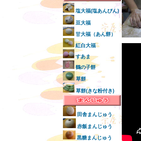
塩大福(塩あんびん)
豆大福
甘大福（あん餅）
紅白大福
すあま
鶴の子餅
草餅
草餅(きな粉付き)
田舎まんじゅう
赤飯まんじゅう
黒糖まんじゅう