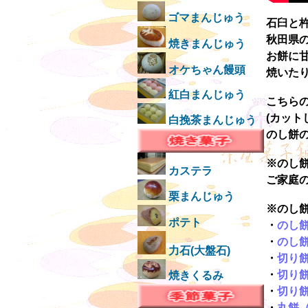
ゴマまんじゅう
石臼と
秋田県
焼きまんじゅう
お餅に
オケちゃん饅頭
焼いた
紅白まんじゅう
こちらの
(カッ
白挽茶まんじゅう
のし餅
※のし
カステラ
ご家庭
栗まんじゅう
※のし
ポテト
・
のし
・
のし
力石(大盤石)
・
切り
・
切り
焼きくるみ
・
切り
・
丸餅