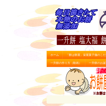
ホーム
「餅は餅屋」栄屋菓子舗のこだ
一升餅の作り方（動画）
一升餅のお誕