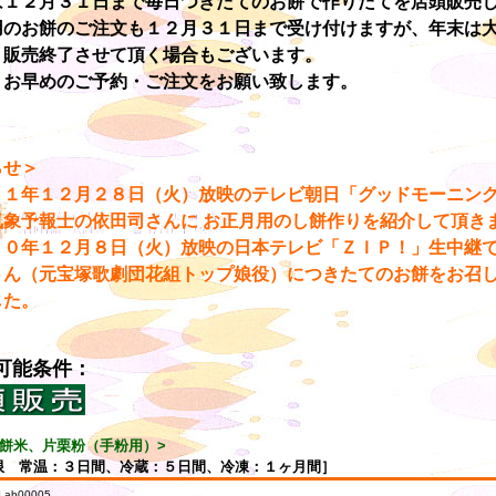
は１２月３１日まで毎日つきたてのお餅で作りたてを店頭販売
用のお餅のご注文も１２月３１日まで受け付けますが、年末は
、販売終了させて頂く場合もございます。
くお早めのご予約・ご注文をお願い致します。
らせ＞
２１年１２月２８日（火）放映のテレビ朝日「グッドモーニン
気象予報士の依田司さんに お正月用のし餅作りを紹介して頂き
２０年１２月８日（火）放映の日本テレビ「ＺＩＰ！」生中継
さん（元宝塚歌劇団花組トップ娘役）につきたてのお餅をお召
した。
可能条件：
 餅米、片栗粉（手粉用）>
限 常温：３日間、冷蔵：５日間、冷凍：１ヶ月間］
 ab00005