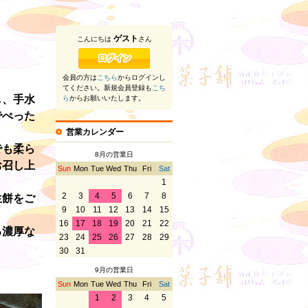
ゲスト
こんにちは
さん
会員の方は
こちら
からログインし
てください。新規会員登録も
こち
し、手水
ら
からお願いいたします。
でぺった
営業カレンダー
でも柔ら
8月の営業日
お召し上
Sun
Mon
Tue
Wed
Thu
Fri
Sat
1
2
3
4
5
6
7
8
生餅をご
9
10
11
12
13
14
15
16
17
18
19
20
21
22
る濃厚な
23
24
25
26
27
28
29
30
31
9月の営業日
Sun
Mon
Tue
Wed
Thu
Fri
Sat
1
2
3
4
5