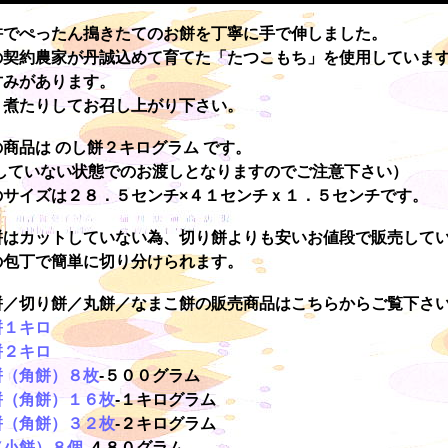
杵でぺったん搗きたてのお餅を丁寧に手で伸しました。
の契約農家が丹誠込めて育てた「たつこもち」を使用していま
甘みがあります。
り煮たりしてお召し上がり下さい。
商品は のし餅２キログラム です。
トしていない状態でのお渡しとなりますのでご注意下さい）
のサイズは２８．５センチ×４１センチｘ１．５センチです。
餅はカットしていない為、切り餅よりも安いお値段で販売して
の包丁で簡単に切り分けられます。
餅／切り餅／丸餅／なまこ餅の販売商品はこちらからご覧下さ
餅１キロ
餅２キロ
餅（角餅）８枚
-５００グラム
餅（角餅）１６枚
-１キログラム
餅（角餅）３２枚
-２キログラム
（小餅）８個
-４８０グラム