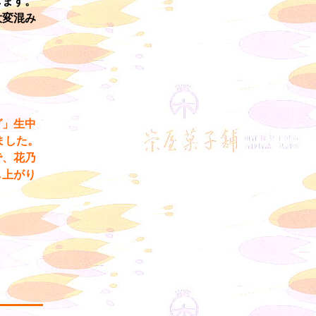
します。
大変混み
グ」生中
ました。
で、花乃
し上がり