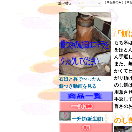
[ 商品名のみ ] [ 商
並べ替え：
「餅
もち米
をほと
ん手返
また、
かくて
がり頂
石臼と杵でぺったん
のし餅
餅つき動画を見る
用意さ
手返し
旨さの
一升餅(誕生餅)
のし