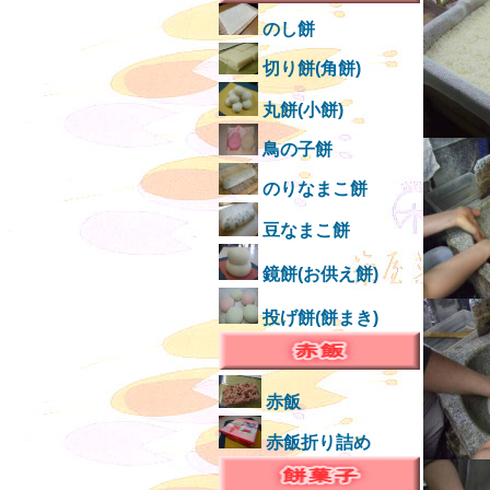
のし餅
切り餅(角餅)
丸餅(小餅)
鳥の子餅
のりなまこ餅
豆なまこ餅
鏡餅(お供え餅)
投げ餅(餅まき)
赤飯
赤飯折り詰め