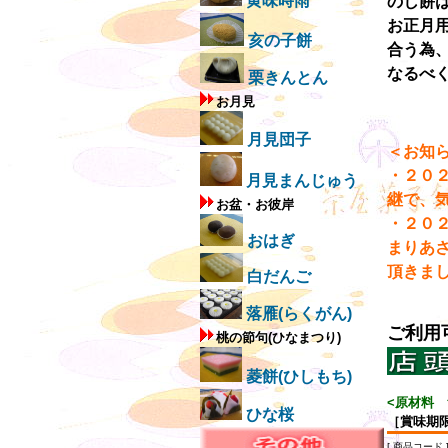
黄味時雨
のし餅
お正月
亥の子餅
合う為
なるべ
栗きんとん
お月見
月見団子
＜お知
・２０
月見まんじゅう
継で、
お盆・お彼岸
・２０
おはぎ
まりあ
頂きま
白だんご
落雁(らくがん)
ご利用
桃の節句(ひなまつり)
菱餅(ひしもち)
<原材料
ひな桜
［賞味期
[ 商品コード ]