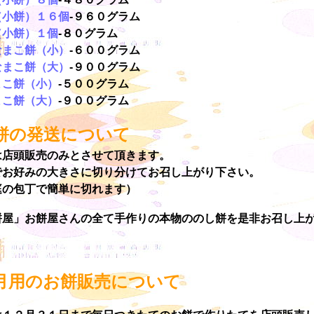
（小餅）１６個
-９６０グラム
（小餅）１個
-８０グラム
なまこ餅（小）
-６００グラム
なまこ餅（大）
-９００グラム
まこ餅（小）
-５００グラム
まこ餅（大）
-９００グラム
餅の発送について
は店頭販売のみとさせて頂きます。
でお好みの大きさに切り分けてお召し上がり下さい。
庭の包丁で簡単に切れます）
餅屋」お餅屋さんの全て手作りの本物ののし餅を是非お召し上
月用のお餅販売について