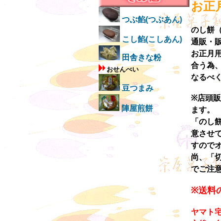
お正
つぶ餡(つぶあん)
のし餅
こし餡(こしあん)
通販・
お正月
田舎きな粉
合う為
おせんべい
なるべ
豆つまみ
※店頭
陣屋煎餅
ます。
「のし
意させ
すので
尚、「
でご注
※送料
ヤマト