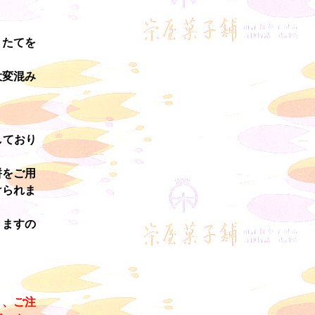
りたてを
大変混み
しており
餅をご用
けられま
りますの
り、ご注