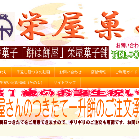
わり
手返し餅つきの動画
お問い合わせ
店舗情報
ご利用ガイド
生祝い写真掲載（その１）
サイトマップ