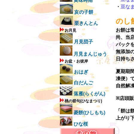
黄味時雨
・
豆な
亥の子餅
のし
栗きんとん
お餅は
お月見
尚、当
月見団子
パック
無添加
月見まんじゅう
日持ち
お盆・お彼岸
夏期期
おはぎ
凍便）
白だんご
自然解
落雁(らくがん)
※店頭
桃の節句(ひなまつり)
「餅は
菱餅(ひしもち)
上がり
ひな桜