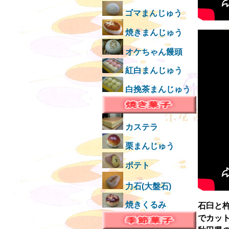
ゴマまんじゅう
焼きまんじゅう
オケちゃん饅頭
紅白まんじゅう
白挽茶まんじゅう
カステラ
栗まんじゅう
ポテト
力石(大盤石)
焼きくるみ
石臼と
でカッ