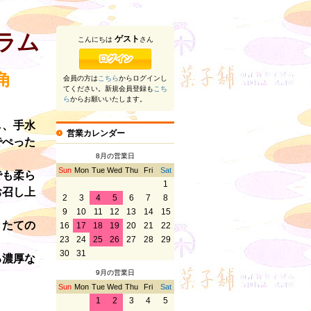
ラム
ゲスト
こんにちは
さん
角
会員の方は
こちら
からログインし
てください。新規会員登録も
こち
ら
からお願いいたします。
し、手水
営業カレンダー
でぺった
8月の営業日
Sun
Mon
Tue
Wed
Thu
Fri
Sat
でも柔ら
1
お召し上
2
3
4
5
6
7
8
9
10
11
12
13
14
15
きたての
16
17
18
19
20
21
22
23
24
25
26
27
28
29
30
31
る濃厚な
9月の営業日
Sun
Mon
Tue
Wed
Thu
Fri
Sat
1
2
3
4
5