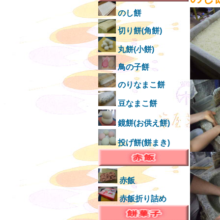
のし餅
切り餅(角餅)
丸餅(小餅)
鳥の子餅
のりなまこ餅
豆なまこ餅
鏡餅(お供え餅)
投げ餅(餅まき)
赤飯
赤飯折り詰め