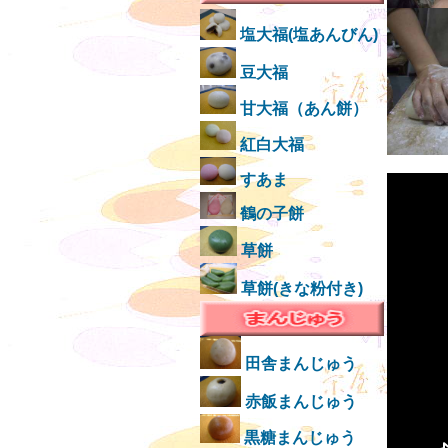
塩大福(塩あんびん)
豆大福
甘大福（あん餅）
紅白大福
すあま
鶴の子餅
草餅
草餅(きな粉付き)
田舎まんじゅう
赤飯まんじゅう
黒糖まんじゅう