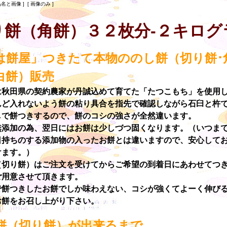
品名と画像 ] [ 画像のみ ]
り餅（角餅）３２枚分-２キログ
は餅屋」つきたて本物ののし餅（切り餅･
白餅）販売
は秋田県の契約農家が丹誠込めて育てた「たつこもち」を使用
んど入れないよう餅の粘り具合を指先で確認しながら石臼と杵
しで餅つきするので、餅のコシの強さが全然違います。
無添加の為、翌日にはお餅は少しづつ固くなります。（いつま
日持ちのする添加物の入ったお餅とは違いますので、安心して
けます。）
（切り餅）はご注文を受けてからご希望の到着日にあわせてつ
ご用意させて頂きます。
で餅つきしたお餅でしか味わえない、コシが強くてよーく伸び
お餅をお召し上がり下さい。
餅（切り餅）が出来るまで