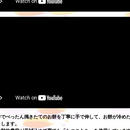
杵でぺったん搗きたてのお餅を丁寧に手で伸して、お餅が冷め
トします。