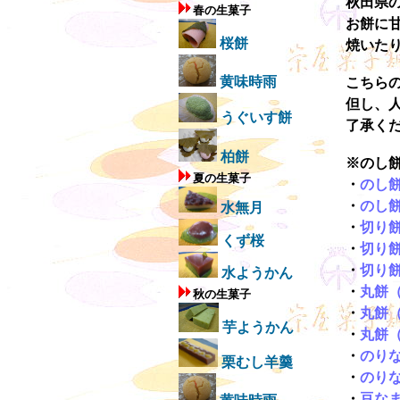
秋田県
春の生菓子
お餅に
桜餅
焼いた
黄味時雨
こちら
但し、
うぐいす餅
了承く
柏餅
※のし
夏の生菓子
・
のし
・
のし
水無月
・
切り
くず桜
・
切り
・
切り
水ようかん
・
丸餅
秋の生菓子
・
丸餅
芋ようかん
・
丸餅
・
のり
栗むし羊羹
・
のり
・
豆な