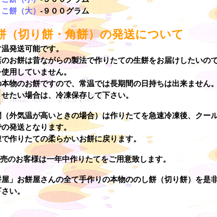
まこ餅（大）
-９００グラム
餅（切り餅・角餅）の発送について
常温発送可能です。
店のお餅は昔ながらの製法で作りたての生餅をお届けしたいの
を使用していません。
の本物のお餅ですので、常温では長期間の日持ちは出来ません
させたい場合は、冷凍保存して下さい。
間（外気温が高いときの場合）は作りたてを急速冷凍後、クー
での発送となります。
凍で作りたての柔らかいお餅に戻ります。
販売のお客様は一年中作りたてをご用意致します。
餅屋」お餅屋さんの全て手作りの本物ののし餅（切り餅）を是
下さい。