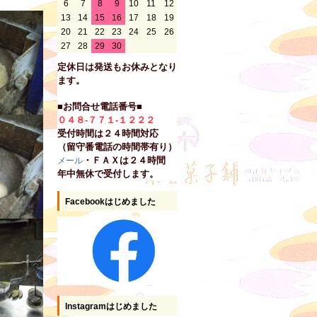
6
7
8
9
10
11
12
13
14
15
16
17
18
19
20
21
22
23
24
25
26
27
28
29
30
定休日は発送もお休みとなり
ます。
■お問合せ電話番号■
０４８-７７１-１２２２
受付時間は２４時間対応
（留守番電話の時間帯有り）
・ＦＡＸは２４時間
メール
年中無休で受付します。
Facebookはじめました
Instagramはじめました