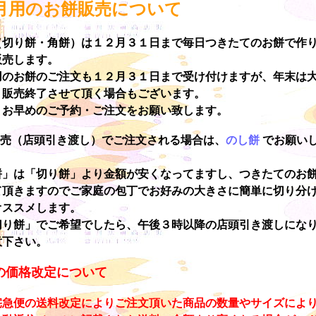
月用のお餅販売について
（切り餅・角餅）は１２月３１日まで毎日つきたてのお餅で作
販売します。
用のお餅のご注文も１２月３１日まで受け付けますが、年末は
、販売終了させて頂く場合もございます。
くお早めのご予約・ご注文をお願い致します。
販売（店頭引き渡し）でご注文される場合は、
のし餅
でお願い
餅」は「切り餅」より金額が安くなってますし、つきたてのお
て頂きますのでご家庭の包丁でお好みの大きさに簡単に切り分
オススメします。
切り餅」でご希望でしたら、午後３時以降の店頭引き渡しにな
意下さい。
の価格改定について
宅急便の送料改定によりご注文頂いた商品の数量やサイズによ