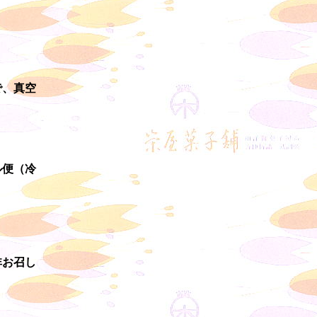
で、真空
。
ル便（冷
非お召し