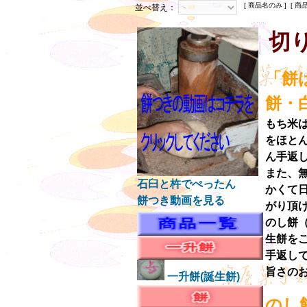
[ 商品名のみ ] [ 商
並べ替え：
切
「餅
餅・
もち米
をほと
ん手返
また、
石臼と杵でぺったん
かくて
餅つき動画を見る
がり頂
のし餅
生餅を
手返し
旨さの
一升餅(誕生餅)
のし