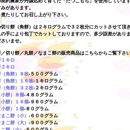
の契約農家が丹誠込めて育てた「たつこもち」を使用していま
甘みがあります。
り煮たりしてお召し上がり下さい。
の切り餅（角餅）は２キログラムで３２枚分にカットさせて頂
人の手により包丁でカットしておりますので、多少誤差があり
ださいませ。
餅／切り餅／丸餅／なまこ餅の販売商品はこちらからご覧下さ
餅１キロ
餅２キロ
餅（角餅）８枚
-５００グラム
餅（角餅）１６枚
-１キログラム
餅（角餅）３２枚
-２キログラム
（小餅）８個
-４８０グラム
（小餅）１６個
-９６０グラム
（小餅）１個
-８０グラム
なまこ餅（小）
-６００グラム
なまこ餅（大）
-９００グラム
まこ餅（小）
-５００グラム