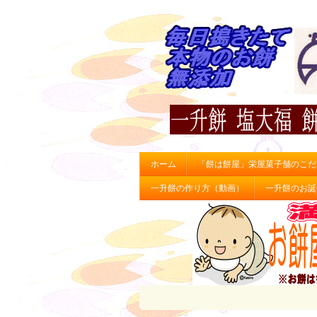
ホーム
「餅は餅屋」栄屋菓子舗のこだ
一升餅の作り方（動画）
一升餅のお誕