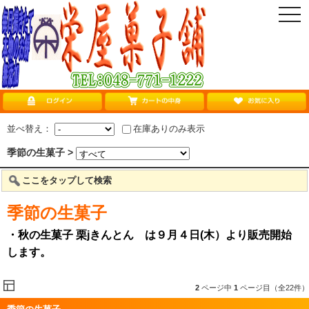
togg
navi
並べ替え：
在庫ありのみ表示
季節の生菓子 >
ここをタップして検索
季節の生菓子
・秋の生菓子 栗jきんとん は９月４日(木）より販売開始
します。
2
ページ中
1
ページ目（全22件）