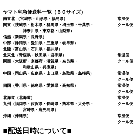
ヤマト宅急便送料一覧（６０サイズ）
南東北
（宮城県・山形県・福島県）
常温便 
関東
（茨城県・栃木県・群馬県・埼玉県・千葉県・
クール便 
神奈川県・東京都・山梨県）
信越
（新潟県・長野県）
中部
（静岡県・愛知県・三重県・岐阜県）
北陸
（富山県・石川県・福井県）
北東北
（青森県・秋田県・岩手県）
常温便 
関西
（大阪府・京都府・滋賀県・奈良県・
クール便 
和歌山県・兵庫県）
中国
（岡山県・広島県・山口県・鳥取県・島根県）
常温便 
クール便 
四国
（香川県・徳島県・愛媛県・高知県）
常温便 
クール便 
北海道
（北海道）
常温便 
九州
（福岡県・佐賀県・長崎県・熊本県・大分県・
クール便 
宮崎県・鹿児島県）
沖縄
（沖縄県）
常温便 
クール便 
■配送日時について■