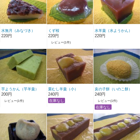
水無月（みなづき）
くず桜
水羊羹（水ようかん）
220円
220円
220円
レビュー(1件)
芋ようかん（芋羊羹）
栗むし羊羹（小）
亥の子餅（いのこ餅）
200円
240円
240円
レビュー(1件)
レビュー(1件)