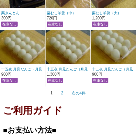
栗きんとん
栗むし羊羹（中）
栗むし羊羹（大）
300円
720円
1,200円
十五夜 月見だんご（月見
十五夜 月見だんご（月見
十三夜 月見だんご（月見
団子）・小
団子）・大
団子）・小
900円
1,300円
900円
1
2
次の4件
ご利用ガイド
■お支払い方法■