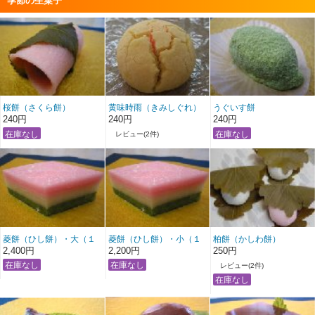
季節の生菓子
桜餅（さくら餅）
黄味時雨（きみしぐれ）
うぐいす餅
240円
240円
240円
レビュー(2件)
菱餅（ひし餅）・大（１
菱餅（ひし餅）・小（１
柏餅（かしわ餅）
組２個セット）
組２個セット）
2,400円
2,200円
250円
レビュー(2件)