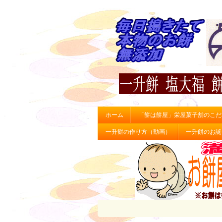
ホーム
「餅は餅屋」栄屋菓子舗のこだ
一升餅の作り方（動画）
一升餅のお誕