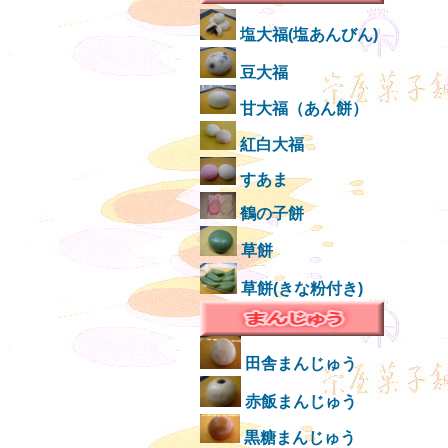
塩大福(塩あんびん)
豆大福
甘大福（あん餅）
紅白大福
すあま
鶴の子餅
草餅
草餅(きな粉付き)
田舎まんじゅう
赤飯まんじゅう
黒糖まんじゅう