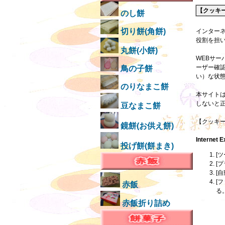
【クッキー
のし餅
切り餅(角餅)
インター
役割を担
丸餅(小餅)
WEBサ
ーザー確
鳥の子餅
い）な状
のりなまこ餅
本サイト
しないと
豆なまこ餅
【クッキ
鏡餅(お供え餅)
Internet E
投げ餅(餅まき)
[
[
[
[
赤飯
る
赤飯折り詰め