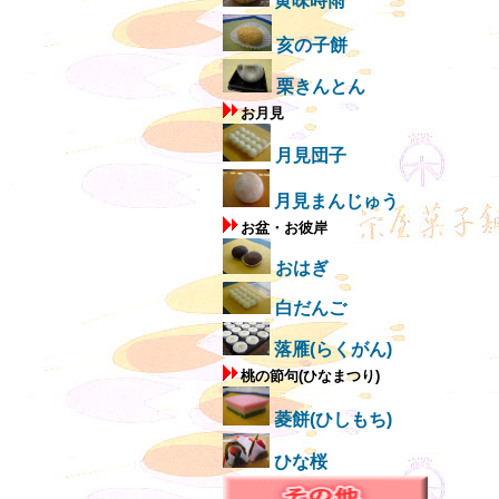
黄味時雨
亥の子餅
栗きんとん
お月見
月見団子
月見まんじゅう
お盆・お彼岸
おはぎ
白だんご
落雁(らくがん)
桃の節句(ひなまつり)
菱餅(ひしもち)
ひな桜