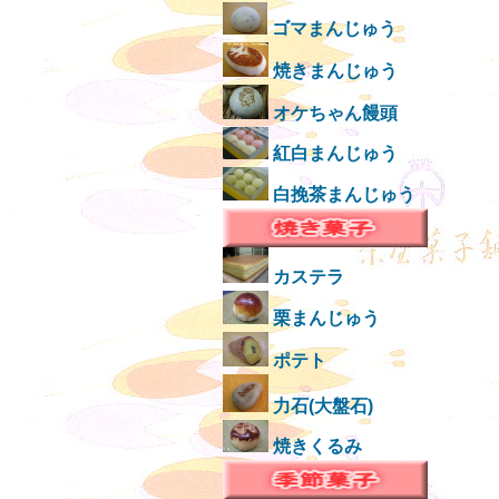
ゴマまんじゅう
焼きまんじゅう
オケちゃん饅頭
紅白まんじゅう
白挽茶まんじゅう
カステラ
栗まんじゅう
ポテト
力石(大盤石)
焼きくるみ