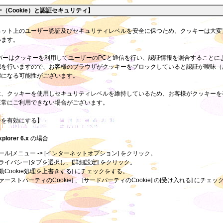
（Cookie）と認証セキュリティ】
ネット上のユーザー認証及びセキュリティレベルを安全に保つため、クッキーは大変
います。
ーバーはクッキーを利用してユーザーのPCと通信を行い、認証情報を照合することに
認を行いますので、お客様のブラウザがクッキーをブロックしていると認証が曖昧（
態になる可能性がございます。
は、クッキーを使用しセキュリティレベルを維持しているため、お客様がクッキーを
正常にご利用できない場合がございます。
ーを有効にする】
xplorer 6.x
の場合
ツール]メニュー -> [インターネットオプション] をクリック。
プライバシー]タブを選択し、[詳細設定] をクリック。
自動Cookie処理を上書きする] にチェックをする。
ファーストパーティのCookie] 、 [サードパーティのCookie] の[受け入れる] にチェッ
。