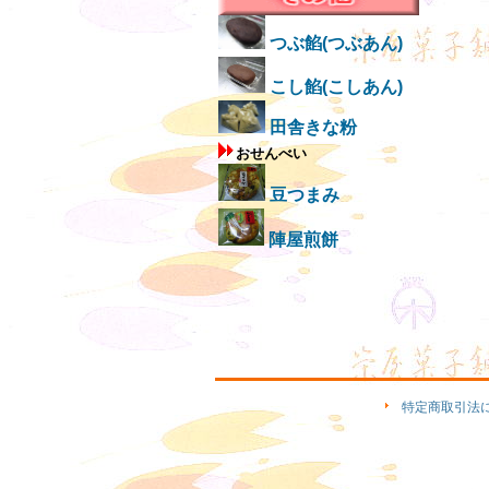
つぶ餡(つぶあん)
こし餡(こしあん)
田舎きな粉
おせんべい
豆つまみ
陣屋煎餅
特定商取引法