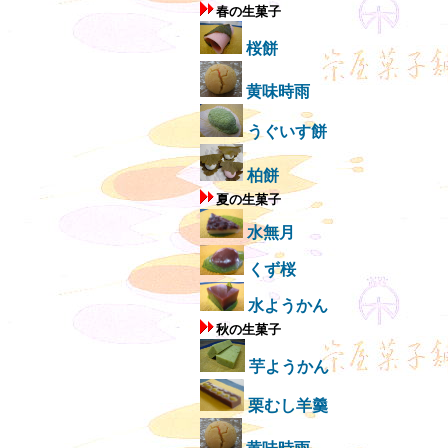
春の生菓子
桜餅
黄味時雨
うぐいす餅
柏餅
夏の生菓子
水無月
くず桜
水ようかん
秋の生菓子
芋ようかん
栗むし羊羹