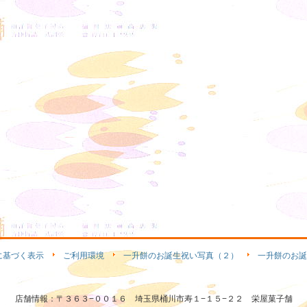
に基づく表示
ご利用環境
一升餅のお誕生祝い写真（２）
一升餅のお誕
店舗情報：〒３６３−００１６ 埼玉県桶川市寿１−１５−２２ 栄屋菓子舗