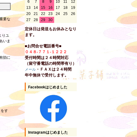
6
7
8
9
10
11
12
13
14
15
16
17
18
19
20
21
22
23
24
25
26
重要な
27
28
29
30
定休日は発送もお休みとなり
ます。
よりユ
あいま
■お問合せ電話番号■
０４８-７７１-１２２２
有効に
受付時間は２４時間対応
（留守番電話の時間帯有り）
・ＦＡＸは２４時間
メール
年中無休で受付します。
Facebookはじめました
クをす
Instagramはじめました