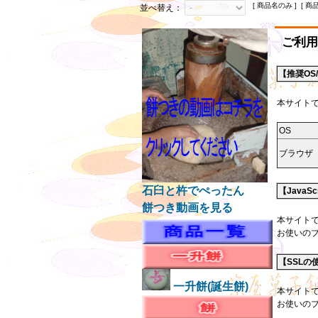
[ 商品名のみ ] [ 商
並べ替え：
ご利用
【推奨OS
本サイトで
OS
ブラウザ
石臼と杵でぺったん
【JavaS
餅つき動画を見る
本サイトで
お使いのブ
【SSLの
一升餅(誕生餅)
本サイトでは
お使いの