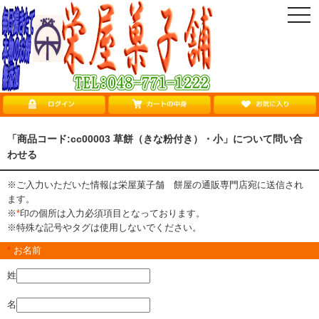
togg
navi
「商品コード:cc00003 草餅（きな粉付き）・小」について問い合
わせる
※ご入力いただいた情報は栄屋菓子舗 餅屋の通販専門店宛に送信され
ます。
※
*
印の個所は入力必須項目となっております。
※特殊な記号やタグは使用しないでください。
*
お名前
姓
名