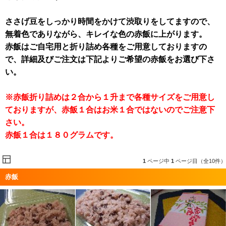
ささげ豆をしっかり時間をかけて渋取りをしてますので、
無着色でありながら、キレイな色の赤飯に上がります。
赤飯はご自宅用と折り詰め各種をご用意しておりますの
で、詳細及びご注文は下記よりご希望の赤飯をお選び下さ
い。
※赤飯折り詰めは２合から１升まで各種サイズをご用意し
ておりますが、赤飯１合はお米１合ではないのでご注意下
さい。
赤飯１合は１８０グラムです。
1
ページ中
1
ページ目（全10件）
赤飯