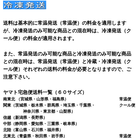
送料は基本的に常温発送（常温便）の料金を適用します
が、冷凍発送のみ可能な商品との混在時は、冷凍発送（ク
ール便）の料金が適用されます。
また、常温発送のみ可能な商品と冷凍発送のみ可能な商品
との混在時は、常温発送（常温便）と冷蔵・冷凍発送（ク
ール便）それぞれの送料の料金が必要となりますので、ご
注意下さい。
ヤマト宅急便送料一覧（６０サイズ）
南東北
（宮城県・山形県・福島県）
常温便 
関東
（茨城県・栃木県・群馬県・埼玉県・千葉県・
クール便 
神奈川県・東京都・山梨県）
信越
（新潟県・長野県）
中部
（静岡県・愛知県・三重県・岐阜県）
北陸
（富山県・石川県・福井県）
北東北
（青森県・秋田県・岩手県）
常温便 