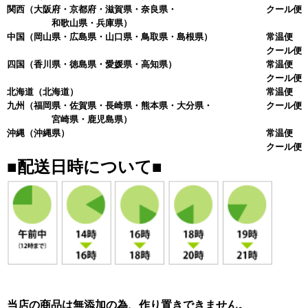
関西
（大阪府・京都府・滋賀県・奈良県・
クール便 
和歌山県・兵庫県）
中国
（岡山県・広島県・山口県・鳥取県・島根県）
常温便 
クール便 
四国
（香川県・徳島県・愛媛県・高知県）
常温便 
クール便 
北海道
（北海道）
常温便 
九州
（福岡県・佐賀県・長崎県・熊本県・大分県・
クール便 
宮崎県・鹿児島県）
沖縄
（沖縄県）
常温便 
クール便 
■配送日時について■
当店の商品は無添加の為、作り置きできません。