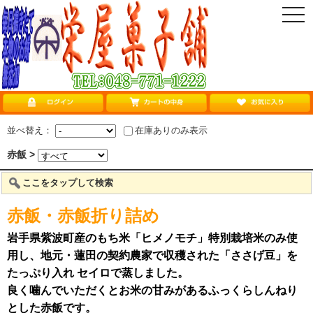
togg
navi
並べ替え：
在庫ありのみ表示
赤飯 >
ここをタップして検索
赤飯・赤飯折り詰め
岩手県紫波町産のもち米「ヒメノモチ」特別栽培米のみ使
用し、地元・蓮田の契約農家で収穫された「ささげ豆」を
たっぷり入れ セイロで蒸しました。
良く噛んでいただくとお米の甘みがあるふっくらしんねり
とした赤飯です。